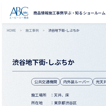
商品情報
施工事例
学ぶ・知る
ショールーム
HOME
施工事例
渋谷地下街-しぶちか
渋谷地下街-しぶちか
公共交通機関
内外装ルーバー
光天
施工場所
天井、床
所在地
東京都渋谷区