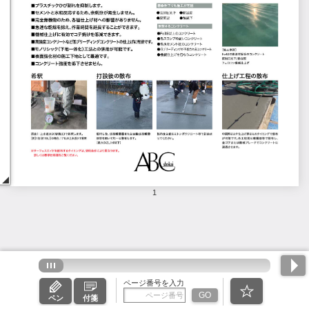
1
ページ番号を入力
GO
ペン
付箋