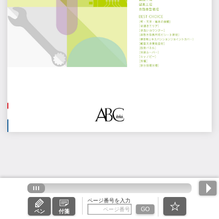
ページ番号を入力
GO
ペン
付箋