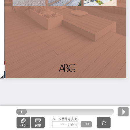
ページ番号を入力
GO
ペン
付箋