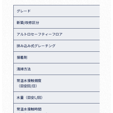
グレード
Ⅰ
新築/改修区分
新
アルトロセーフティーフロア
X2
挟み込み式グレーチング
必
接着剤
SE
清掃方法
自
常温水接触頻度
20
（目安回/日）
水量（目安L/回）
10
常温水接触時間
24