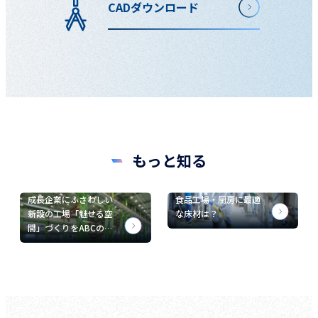
CADダウンロード
もっと知る
成長企業にふさわしい
食品工場・厨房に最適
新設の工場「魅せる空
な床材は？
間」づくりをABCの…