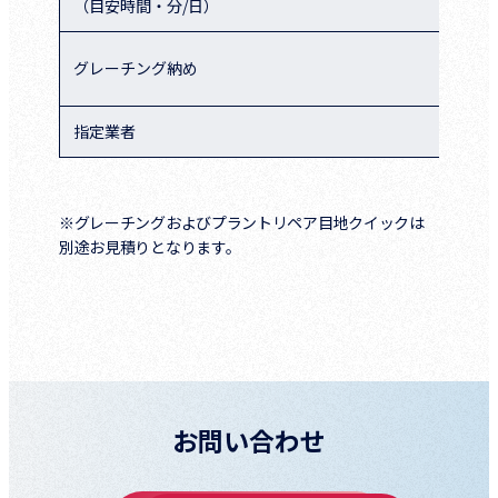
（目安時間・分/日）
挟
グレーチング納め
グ
指定業者
要
※グレーチングおよびプラントリペア目地クイックは
別途お見積りとなります。
お問い合わせ