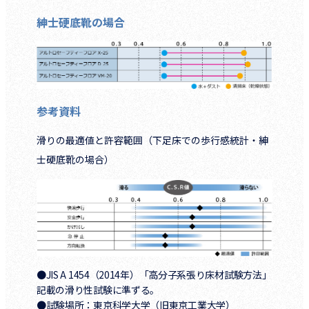
紳士硬底靴の場合
参考資料
滑りの最適値と許容範囲（下足床での歩行感統計・紳
士硬底靴の場合）
●JIS A 1454（2014年）「高分子系張り床材試験方法」
記載の滑り性試験に準ずる。
●試験場所：東京科学大学（旧東京工業大学）